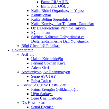
Fatma ERŞAHİN
Elif KURTOĞLU
Kalite Birimi Organizasyon Yapısı
Komisyonlar
Kalite Bölüm Sorumluları
Kalite Komisyonlar Toplanma Zamanları
Öz Değerlendirme Planı ve Takvimi
Eğitim Planı
Sağlıkta Kalitenin Geliştirilmesi ve
Değerlendirilmesine Dair Yönetmelik
Bilgi Güvenliği Politikası
Doktorlarımız
Acil Tıp
Hakan Kürümlüoğlu
Ferkant Gökhan Kaya
Adem Sivri
Anesteziyoloji ve Reanimasyon
Serap AVCI AY
Fulya Tatlısu
Çocuk Sağlığı ve Hastalıkları
Fatma Erengün Çelikhatipoğlu
Uğur Sarkaya
Buse Ünal Kartoğlu
Diş Hastalıkları
Şenol Egemen