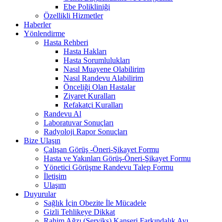
Ebe Polikliniği
Özellikli Hizmetler
Haberler
Yönlendirme
Hasta Rehberi
Hasta Hakları
Hasta Sorumlulukları
Nasıl Muayene Olabilirim
Nasıl Randevu Alabilirim
Önceliği Olan Hastalar
Ziyaret Kuralları
Refakatçi Kuralları
Randevu Al
Laboratuvar Sonuçları
Radyoloji Rapor Sonuçları
Bize Ulaşın
Çalışan Görüş -Öneri-Şikayet Formu
Hasta ve Yakınları Görüş-Öneri-Şikayet Formu
Yönetici Görüşme Randevu Talep Formu
İletişim
Ulaşım
Duyurular
Sağlık İçin Obezite İle Mücadele
Gizli Tehlikeye Dikkat
Rahim Ağzı (Serviks) Kanseri Farkındalık Ayı