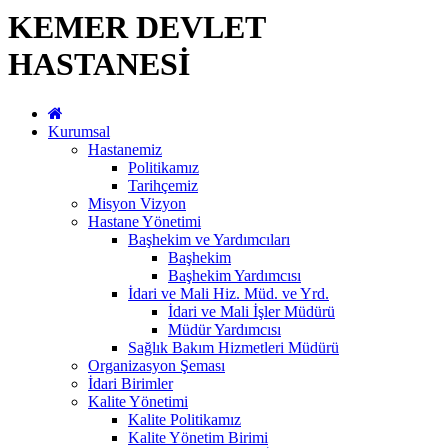
KEMER DEVLET
HASTANESİ
Kurumsal
Hastanemiz
Politikamız
Tarihçemiz
Misyon Vizyon
Hastane Yönetimi
Başhekim ve Yardımcıları
Başhekim
Başhekim Yardımcısı
İdari ve Mali Hiz. Müd. ve Yrd.
İdari ve Mali İşler Müdürü
Müdür Yardımcısı
Sağlık Bakım Hizmetleri Müdürü
Organizasyon Şeması
İdari Birimler
Kalite Yönetimi
Kalite Politikamız
Kalite Yönetim Birimi