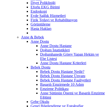
Diyet Polikliniği
Eforlu EKG Birimi
Endoskopi
Evde Sağlık Hizmetleri
Fizik Tedavi ve Rehabilitasyon
Görüntüleme
Hasta Hakları
Anne & Bebek
Anne Dostu
Anne Dostu Hastane
Doğum İstatistikleri
Doğumhanede Görev Yapan Hekim ve
Ebe Listesi
Anne Dostu Hastane Kriterleri
Bebek Dostu
Bebek Dostu Hastane Nedir?
Bebek Dostu Hastane Ünvanı
Bebek Dostu Hastane Faaliyetleri
Başarılı Emzirmede 10 Adım
Emzirme Politikası
Anne Sütünün Önemi ve Başarılı Emzirme
Eğitimi
Gebe Okulu
Genel Bilgilendirme ve Fotoğraflar