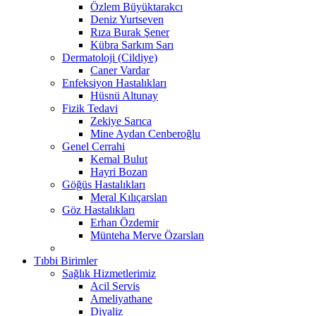
Özlem Büyüktarakcı
Deniz Yurtseven
Rıza Burak Şener
Kübra Sarkım Sarı
Dermatoloji (Cildiye)
Caner Vardar
Enfeksiyon Hastalıkları
Hüsnü Altunay
Fizik Tedavi
Zekiye Sarıca
Mine Aydan Cenberoğlu
Genel Cerrahi
Kemal Bulut
Hayri Bozan
Göğüs Hastalıkları
Meral Kılıçarslan
Göz Hastalıkları
Erhan Özdemir
Münteha Merve Özarslan
Tıbbi Birimler
Sağlık Hizmetlerimiz
Acil Servis
Ameliyathane
Diyaliz