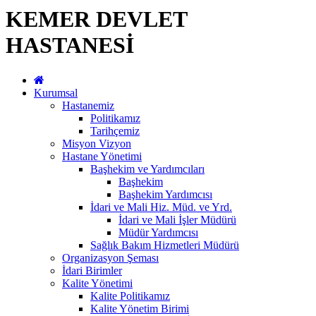
KEMER DEVLET
HASTANESİ
Kurumsal
Hastanemiz
Politikamız
Tarihçemiz
Misyon Vizyon
Hastane Yönetimi
Başhekim ve Yardımcıları
Başhekim
Başhekim Yardımcısı
İdari ve Mali Hiz. Müd. ve Yrd.
İdari ve Mali İşler Müdürü
Müdür Yardımcısı
Sağlık Bakım Hizmetleri Müdürü
Organizasyon Şeması
İdari Birimler
Kalite Yönetimi
Kalite Politikamız
Kalite Yönetim Birimi