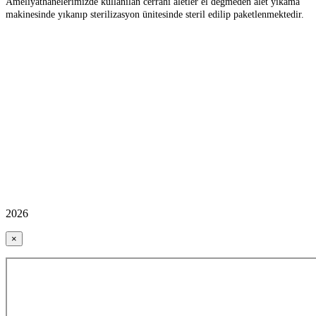
Ameliyathanelerimizde kullanılan cerrahi aletler el değmeden alet yıkama
makinesinde yıkanıp sterilizasyon ünitesinde steril edilip paketlenmektedir.
2026
×