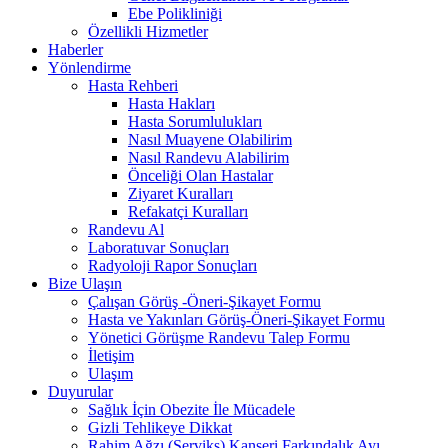
Ebe Polikliniği
Özellikli Hizmetler
Haberler
Yönlendirme
Hasta Rehberi
Hasta Hakları
Hasta Sorumlulukları
Nasıl Muayene Olabilirim
Nasıl Randevu Alabilirim
Önceliği Olan Hastalar
Ziyaret Kuralları
Refakatçi Kuralları
Randevu Al
Laboratuvar Sonuçları
Radyoloji Rapor Sonuçları
Bize Ulaşın
Çalışan Görüş -Öneri-Şikayet Formu
Hasta ve Yakınları Görüş-Öneri-Şikayet Formu
Yönetici Görüşme Randevu Talep Formu
İletişim
Ulaşım
Duyurular
Sağlık İçin Obezite İle Mücadele
Gizli Tehlikeye Dikkat
Rahim Ağzı (Serviks) Kanseri Farkındalık Ayı