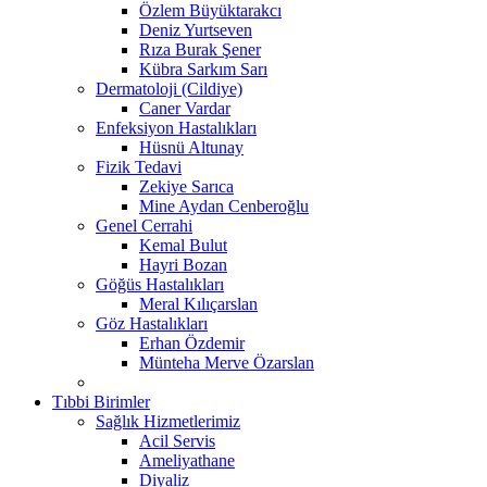
Özlem Büyüktarakcı
Deniz Yurtseven
Rıza Burak Şener
Kübra Sarkım Sarı
Dermatoloji (Cildiye)
Caner Vardar
Enfeksiyon Hastalıkları
Hüsnü Altunay
Fizik Tedavi
Zekiye Sarıca
Mine Aydan Cenberoğlu
Genel Cerrahi
Kemal Bulut
Hayri Bozan
Göğüs Hastalıkları
Meral Kılıçarslan
Göz Hastalıkları
Erhan Özdemir
Münteha Merve Özarslan
Tıbbi Birimler
Sağlık Hizmetlerimiz
Acil Servis
Ameliyathane
Diyaliz