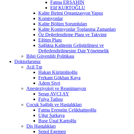
Fatma ERŞAHİN
Elif KURTOĞLU
Kalite Birimi Organizasyon Yapısı
Komisyonlar
Kalite Bölüm Sorumluları
Kalite Komisyonlar Toplanma Zamanları
Öz Değerlendirme Planı ve Takvimi
Eğitim Planı
Sağlıkta Kalitenin Geliştirilmesi ve
Değerlendirilmesine Dair Yönetmelik
Bilgi Güvenliği Politikası
Doktorlarımız
Acil Tıp
Hakan Kürümlüoğlu
Ferkant Gökhan Kaya
Adem Sivri
Anesteziyoloji ve Reanimasyon
Serap AVCI AY
Fulya Tatlısu
Çocuk Sağlığı ve Hastalıkları
Fatma Erengün Çelikhatipoğlu
Uğur Sarkaya
Buse Ünal Kartoğlu
Diş Hastalıkları
Şenol Egemen