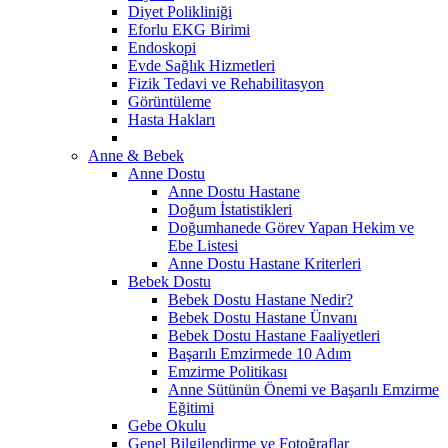
Diyet Polikliniği
Eforlu EKG Birimi
Endoskopi
Evde Sağlık Hizmetleri
Fizik Tedavi ve Rehabilitasyon
Görüntüleme
Hasta Hakları
Anne & Bebek
Anne Dostu
Anne Dostu Hastane
Doğum İstatistikleri
Doğumhanede Görev Yapan Hekim ve
Ebe Listesi
Anne Dostu Hastane Kriterleri
Bebek Dostu
Bebek Dostu Hastane Nedir?
Bebek Dostu Hastane Ünvanı
Bebek Dostu Hastane Faaliyetleri
Başarılı Emzirmede 10 Adım
Emzirme Politikası
Anne Sütünün Önemi ve Başarılı Emzirme
Eğitimi
Gebe Okulu
Genel Bilgilendirme ve Fotoğraflar