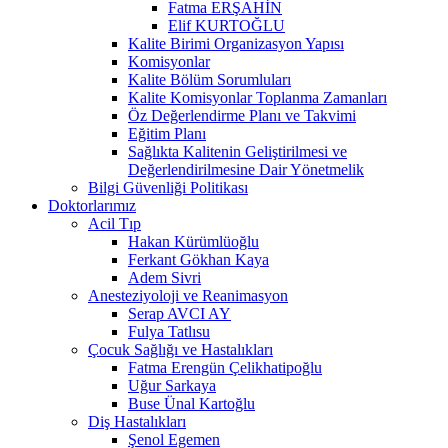
Fatma ERŞAHİN
Elif KURTOĞLU
Kalite Birimi Organizasyon Yapısı
Komisyonlar
Kalite Bölüm Sorumluları
Kalite Komisyonlar Toplanma Zamanları
Öz Değerlendirme Planı ve Takvimi
Eğitim Planı
Sağlıkta Kalitenin Geliştirilmesi ve
Değerlendirilmesine Dair Yönetmelik
Bilgi Güvenliği Politikası
Doktorlarımız
Acil Tıp
Hakan Kürümlüoğlu
Ferkant Gökhan Kaya
Adem Sivri
Anesteziyoloji ve Reanimasyon
Serap AVCI AY
Fulya Tatlısu
Çocuk Sağlığı ve Hastalıkları
Fatma Erengün Çelikhatipoğlu
Uğur Sarkaya
Buse Ünal Kartoğlu
Diş Hastalıkları
Şenol Egemen