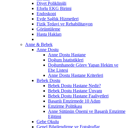
Diyet Polikliniği
Eforlu EKG Birimi
Endoskopi
Evde Sağlık Hizmetleri
Fizik Tedavi ve Rehabilitasyon
Görüntüleme
Hasta Hakları
Anne & Bebek
Anne Dostu
Anne Dostu Hastane
Doğum İstatistikleri
Doğumhanede Görev Yapan Hekim ve
Ebe Listesi
Anne Dostu Hastane Kriterleri
Bebek Dostu
Bebek Dostu Hastane Nedir?
Bebek Dostu Hastane Ünvanı
Bebek Dostu Hastane Faaliyetleri
Başarılı Emzirmede 10 Adım
Emzirme Politikası
Anne Sütünün Önemi ve Başarılı Emzirme
Eğitimi
Gebe Okulu
Genel Bilgilendirme ve Fotoğraflar