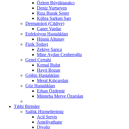
Özlem Büyüktarakcı
Deniz Yurtseven
Rıza Burak Şener
Kübra Sarkım Sarı
Dermatoloji (Cildiye)
Caner Vardar
Enfeksiyon Hastalıkları
Hüsnü Altunay
Fizik Tedavi
Zekiye Sarıca
Mine Aydan Cenberoğlu
Genel Cerrahi
Kemal Bulut
Hayri Bozan
Göğüs Hastalıkları
Meral Kılıçarslan
Göz Hastalıkları
Erhan Özdemir
Münteha Merve Özarslan
Tıbbi Birimler
Sağlık Hizmetlerimiz
Acil Servis
Ameliyathane
Diyaliz