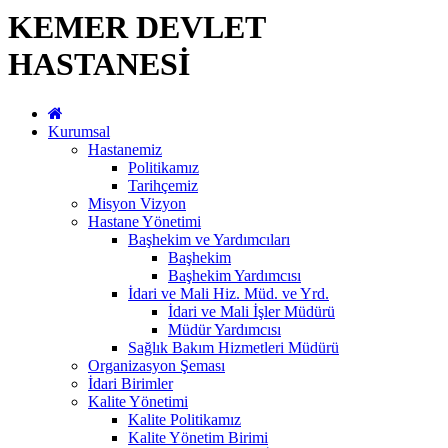
KEMER DEVLET
HASTANESİ
Kurumsal
Hastanemiz
Politikamız
Tarihçemiz
Misyon Vizyon
Hastane Yönetimi
Başhekim ve Yardımcıları
Başhekim
Başhekim Yardımcısı
İdari ve Mali Hiz. Müd. ve Yrd.
İdari ve Mali İşler Müdürü
Müdür Yardımcısı
Sağlık Bakım Hizmetleri Müdürü
Organizasyon Şeması
İdari Birimler
Kalite Yönetimi
Kalite Politikamız
Kalite Yönetim Birimi