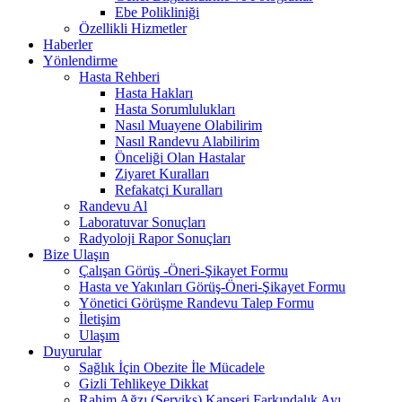
Ebe Polikliniği
Özellikli Hizmetler
Haberler
Yönlendirme
Hasta Rehberi
Hasta Hakları
Hasta Sorumlulukları
Nasıl Muayene Olabilirim
Nasıl Randevu Alabilirim
Önceliği Olan Hastalar
Ziyaret Kuralları
Refakatçi Kuralları
Randevu Al
Laboratuvar Sonuçları
Radyoloji Rapor Sonuçları
Bize Ulaşın
Çalışan Görüş -Öneri-Şikayet Formu
Hasta ve Yakınları Görüş-Öneri-Şikayet Formu
Yönetici Görüşme Randevu Talep Formu
İletişim
Ulaşım
Duyurular
Sağlık İçin Obezite İle Mücadele
Gizli Tehlikeye Dikkat
Rahim Ağzı (Serviks) Kanseri Farkındalık Ayı