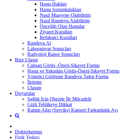
Hasta Hakları
Hasta Sorumlulukları
Nasıl Muayene Olabilirim
Nasıl Randevu Alabilirim
Önceliği Olan Hastalar
Ziyaret Kuralları
Refakatçi Kuralları
Randevu Al
Laboratuvar Sonuçları
Radyoloji Rapor Sonuçları
Bize Ulaşın
Çalışan Görüş -Öneri-Şikayet Formu
Hasta ve Yakınları Görüş-Öneri-Şikayet Formu
Yönetici Görüşme Randevu Talep Formu
İletişim
Ulaşım
Duyurular
Sağlık İçin Obezite İle Mücadele
Gizli Tehlikeye Dikkat
Rahim Ağzı (Serviks) Kanseri Farkındalık Ayı
Doktorlarımız
Fizik Tedavi