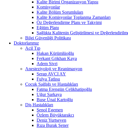
Kalite Birimi Organizasyon Yapısı
Komisyonlar
Kalite Bölüm Sorumluları
Kalite Komisyonlar Toplanma Zamanları
Öz Değerlendirme Planı ve Takvimi
Eğitim Planı
Sağlıkta Kalitenin Geliştirilmesi ve Değerlendiril
Bilgi Güvenliği Politikası
Doktorlarımız
Acil Tıp
Hakan Kürümlüoğlu
Ferkant Gökhan Kaya
Adem Sivri
Anesteziyoloji ve Reanimasyon
Serap AVCI AY
Fulya Tatlısu
Çocuk Sağlığı ve Hastalıkları
Fatma Erengün Çelikhatipoğlu
Uğur Sarkaya
Buse Ünal Kartoğlu
Diş Hastalıkları
Şenol Egemen
Özlem Büyüktarakcı
Deniz Yurtseven
Rıza Burak Şener