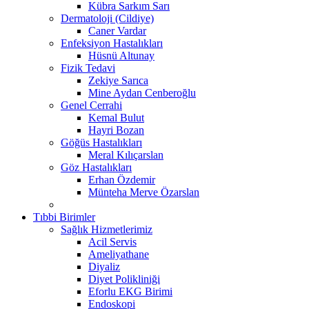
Kübra Sarkım Sarı
Dermatoloji (Cildiye)
Caner Vardar
Enfeksiyon Hastalıkları
Hüsnü Altunay
Fizik Tedavi
Zekiye Sarıca
Mine Aydan Cenberoğlu
Genel Cerrahi
Kemal Bulut
Hayri Bozan
Göğüs Hastalıkları
Meral Kılıçarslan
Göz Hastalıkları
Erhan Özdemir
Münteha Merve Özarslan
Tıbbi Birimler
Sağlık Hizmetlerimiz
Acil Servis
Ameliyathane
Diyaliz
Diyet Polikliniği
Eforlu EKG Birimi
Endoskopi