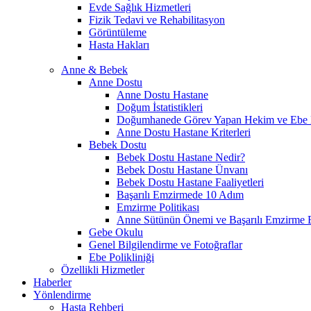
Evde Sağlık Hizmetleri
Fizik Tedavi ve Rehabilitasyon
Görüntüleme
Hasta Hakları
Anne & Bebek
Anne Dostu
Anne Dostu Hastane
Doğum İstatistikleri
Doğumhanede Görev Yapan Hekim ve Ebe L
Anne Dostu Hastane Kriterleri
Bebek Dostu
Bebek Dostu Hastane Nedir?
Bebek Dostu Hastane Ünvanı
Bebek Dostu Hastane Faaliyetleri
Başarılı Emzirmede 10 Adım
Emzirme Politikası
Anne Sütünün Önemi ve Başarılı Emzirme E
Gebe Okulu
Genel Bilgilendirme ve Fotoğraflar
Ebe Polikliniği
Özellikli Hizmetler
Haberler
Yönlendirme
Hasta Rehberi