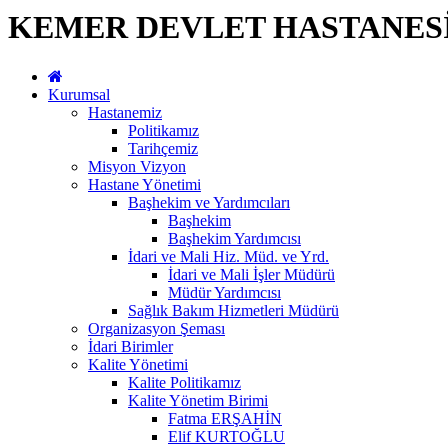
KEMER DEVLET HASTANES
Kurumsal
Hastanemiz
Politikamız
Tarihçemiz
Misyon Vizyon
Hastane Yönetimi
Başhekim ve Yardımcıları
Başhekim
Başhekim Yardımcısı
İdari ve Mali Hiz. Müd. ve Yrd.
İdari ve Mali İşler Müdürü
Müdür Yardımcısı
Sağlık Bakım Hizmetleri Müdürü
Organizasyon Şeması
İdari Birimler
Kalite Yönetimi
Kalite Politikamız
Kalite Yönetim Birimi
Fatma ERŞAHİN
Elif KURTOĞLU