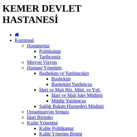
KEMER DEVLET
HASTANESİ
Kurumsal
Hastanemiz
Politikamız
Tarihçemiz
Misyon Vizyon
Hastane Yönetimi
Başhekim ve Yardımcıları
Başhekim
Başhekim Yardımcısı
İdari ve Mali Hiz. Müd. ve Yrd.
İdari ve Mali İşler Müdürü
Müdür Yardımcısı
Sağlık Bakım Hizmetleri Müdürü
Organizasyon Şeması
İdari Birimler
Kalite Yönetimi
Kalite Politikamız
Kalite Yönetim Birimi