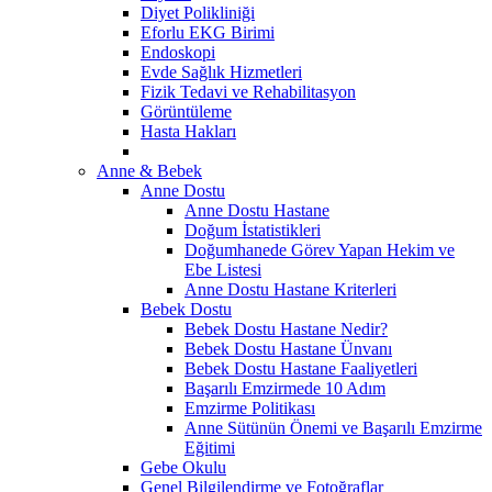
Diyet Polikliniği
Eforlu EKG Birimi
Endoskopi
Evde Sağlık Hizmetleri
Fizik Tedavi ve Rehabilitasyon
Görüntüleme
Hasta Hakları
Anne & Bebek
Anne Dostu
Anne Dostu Hastane
Doğum İstatistikleri
Doğumhanede Görev Yapan Hekim ve
Ebe Listesi
Anne Dostu Hastane Kriterleri
Bebek Dostu
Bebek Dostu Hastane Nedir?
Bebek Dostu Hastane Ünvanı
Bebek Dostu Hastane Faaliyetleri
Başarılı Emzirmede 10 Adım
Emzirme Politikası
Anne Sütünün Önemi ve Başarılı Emzirme
Eğitimi
Gebe Okulu
Genel Bilgilendirme ve Fotoğraflar