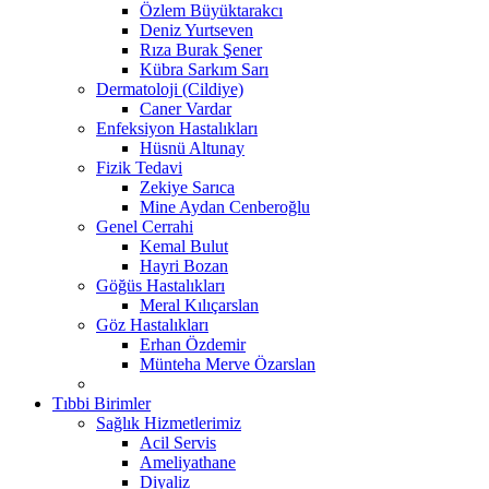
Özlem Büyüktarakcı
Deniz Yurtseven
Rıza Burak Şener
Kübra Sarkım Sarı
Dermatoloji (Cildiye)
Caner Vardar
Enfeksiyon Hastalıkları
Hüsnü Altunay
Fizik Tedavi
Zekiye Sarıca
Mine Aydan Cenberoğlu
Genel Cerrahi
Kemal Bulut
Hayri Bozan
Göğüs Hastalıkları
Meral Kılıçarslan
Göz Hastalıkları
Erhan Özdemir
Münteha Merve Özarslan
Tıbbi Birimler
Sağlık Hizmetlerimiz
Acil Servis
Ameliyathane
Diyaliz