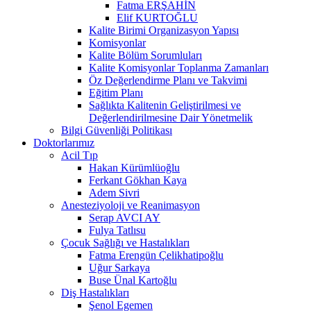
Fatma ERŞAHİN
Elif KURTOĞLU
Kalite Birimi Organizasyon Yapısı
Komisyonlar
Kalite Bölüm Sorumluları
Kalite Komisyonlar Toplanma Zamanları
Öz Değerlendirme Planı ve Takvimi
Eğitim Planı
Sağlıkta Kalitenin Geliştirilmesi ve
Değerlendirilmesine Dair Yönetmelik
Bilgi Güvenliği Politikası
Doktorlarımız
Acil Tıp
Hakan Kürümlüoğlu
Ferkant Gökhan Kaya
Adem Sivri
Anesteziyoloji ve Reanimasyon
Serap AVCI AY
Fulya Tatlısu
Çocuk Sağlığı ve Hastalıkları
Fatma Erengün Çelikhatipoğlu
Uğur Sarkaya
Buse Ünal Kartoğlu
Diş Hastalıkları
Şenol Egemen