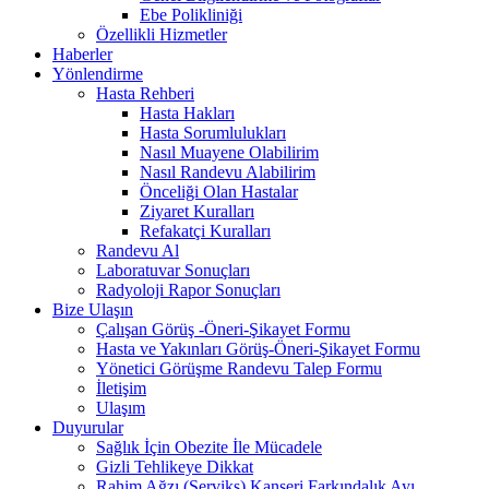
Ebe Polikliniği
Özellikli Hizmetler
Haberler
Yönlendirme
Hasta Rehberi
Hasta Hakları
Hasta Sorumlulukları
Nasıl Muayene Olabilirim
Nasıl Randevu Alabilirim
Önceliği Olan Hastalar
Ziyaret Kuralları
Refakatçi Kuralları
Randevu Al
Laboratuvar Sonuçları
Radyoloji Rapor Sonuçları
Bize Ulaşın
Çalışan Görüş -Öneri-Şikayet Formu
Hasta ve Yakınları Görüş-Öneri-Şikayet Formu
Yönetici Görüşme Randevu Talep Formu
İletişim
Ulaşım
Duyurular
Sağlık İçin Obezite İle Mücadele
Gizli Tehlikeye Dikkat
Rahim Ağzı (Serviks) Kanseri Farkındalık Ayı