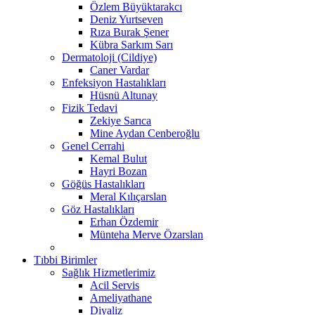
Özlem Büyüktarakcı
Deniz Yurtseven
Rıza Burak Şener
Kübra Sarkım Sarı
Dermatoloji (Cildiye)
Caner Vardar
Enfeksiyon Hastalıkları
Hüsnü Altunay
Fizik Tedavi
Zekiye Sarıca
Mine Aydan Cenberoğlu
Genel Cerrahi
Kemal Bulut
Hayri Bozan
Göğüs Hastalıkları
Meral Kılıçarslan
Göz Hastalıkları
Erhan Özdemir
Münteha Merve Özarslan
Tıbbi Birimler
Sağlık Hizmetlerimiz
Acil Servis
Ameliyathane
Diyaliz