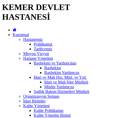
KEMER DEVLET
HASTANESİ
Kurumsal
Hastanemiz
Politikamız
Tarihçemiz
Misyon Vizyon
Hastane Yönetimi
Başhekim ve Yardımcıları
Başhekim
Başhekim Yardımcısı
İdari ve Mali Hiz. Müd. ve Yrd.
İdari ve Mali İşler Müdürü
Müdür Yardımcısı
Sağlık Bakım Hizmetleri Müdürü
Organizasyon Şeması
İdari Birimler
Kalite Yönetimi
Kalite Politikamız
Kalite Yönetim Birimi