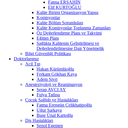
Fatma ERŞAHİN
Elif KURTOĞLU
Kalite Birimi Organizasyon Yapısı
Komisyonlar
Kalite Bölüm Sorumluları
Kalite Komisyonlar Toplanma Zamanları
Öz Değerlendirme Planı ve Takvimi
Eğitim Planı
Sağlıkta Kalitenin Geliştirilmesi ve
Değerlendirilmesine Dair Yönetmelik
Bilgi Güvenliği Politikası
Doktorlarımız
Acil Tıp
Hakan Kürümlüoğlu
Ferkant Gökhan Kaya
Adem Sivri
Anesteziyoloji ve Reanimasyon
Serap AVCI AY
Fulya Tatlısu
Çocuk Sağlığı ve Hastalıkları
Fatma Erengün Çelikhatipoğlu
Uğur Sarkaya
Buse Ünal Kartoğlu
Diş Hastalıkları
Şenol Egemen