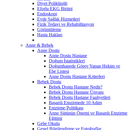
Diyet Polikliniği
Eforlu EKG Birimi
Endoskopi
Evde Sağlık Hizmetleri
Fizik Tedavi ve Rehabilitasyon
Görüntüleme
Hasta Hakları
Anne & Bebek
Anne Dostu
Anne Dostu Hastane
Doğum İstatistikleri
Doğumhanede Görev Yapan Hekim ve
Ebe Listesi
Anne Dostu Hastane Kriterleri
Bebek Dostu
Bebek Dostu Hastane Nedir?
Bebek Dostu Hastane Ünvanı
Bebek Dostu Hastane Faaliyetleri
Başarılı Emzirmede 10 Adım
Emzirme Politikası
Anne Sütünün Önemi ve Başarılı Emzirme
Eğitimi
Gebe Okulu
Genel Bilgilendirme ve Fotoğraflar