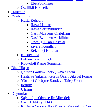
Ebe Polikliniği
Özellikli Hizmetler
Haberler
Yönlendirme
Hasta Rehberi
Hasta Hakları
Hasta Sorumlulukları
Nasıl Muayene Olabilirim
Nasıl Randevu Alabilirim
Önceliği Olan Hastalar
Ziyaret Kuralları
Refakatçi Kuralları
Randevu Al
Laboratuvar Sonuçları
Radyoloji Rapor Sonuçları
Bize Ulaşın
Çalışan Görüş -Öneri-Şikayet Formu
Hasta ve Yakınları Görüş-Öneri-Şikayet Formu
Yönetici Görüşme Randevu Talep Formu
İletişim
Ulaşım
Duyurular
Sağlık İçin Obezite İle Mücadele
Gizli Tehlikeye Dikkat
Rahim Ağzı (Serviks) Kanseri Farkındalık Ayı